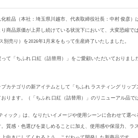
れ化粧品（本社：埼玉県川越市、代表取締役社長：中村 俊彦）
より商品原価が上昇し続けている状況下において、大変恐縮では
ス別売り）を2026年1月末をもって生産終了いたしました。
に渡って「ちふれ 口紅（詰替用）」をご愛顧いただいておりま
リップカテゴリの新アイテムとして「ちふれ ラスティング リップス
ております。（「ちふれ 口紅（詰替用）」のリニューアル品で
スティック」は、なりたいイメージや使用シーンに合わせて選
す。質感・色選びを楽しめることに加え、使用感や保湿力、ラ
と上向きにしてくれるよう、こだわって開発した新商品です。