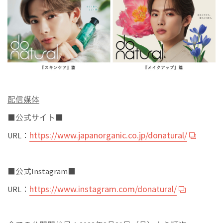
配信媒体
■公式サイト■
https://www.japanorganic.co.jp/donatural/
URL：
■公式Instagram■
https://www.instagram.com/donatural/
URL：